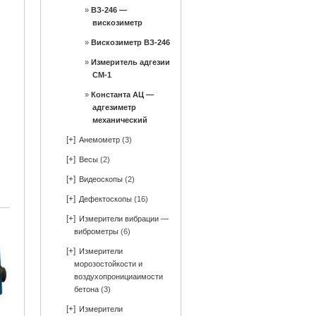
ВЗ-246 —
вискозиметр
Вискозиметр ВЗ-246
Измеритель адгезии
СМ-1
Константа АЦ —
адгезиметр
механический
[+]
Анемометр
(3)
[+]
Весы
(2)
[+]
Видеоскопы
(2)
[+]
Дефектоскопы
(16)
[+]
Измерители вибрации —
виброметры
(6)
[+]
Измерители
морозостойкости и
воздухопронициаимости
бетона
(3)
[+]
Измерители