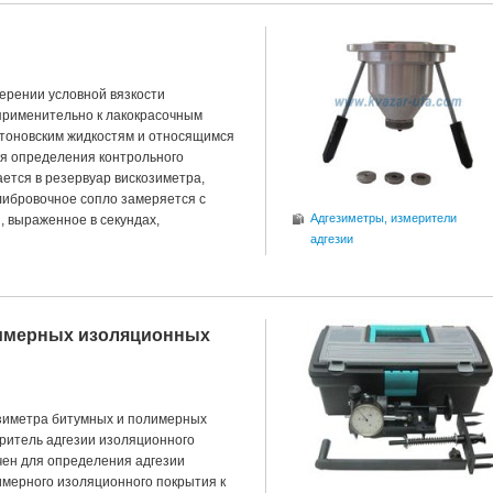
ерении условной вязкости
применительно к лакокрасочным
тоновским жидкостям и относящимся
Для определения контрольного
ется в резервуар вискозиметра,
алибровочное сопло замеряется с
Адгезиметры, измерители
 выраженное в секундах,
адгезии
лимерных изоляционных
зиметра битумных и полимерных
ритель адгезии изоляционного
чен для определения адгезии
имерного изоляционного покрытия к