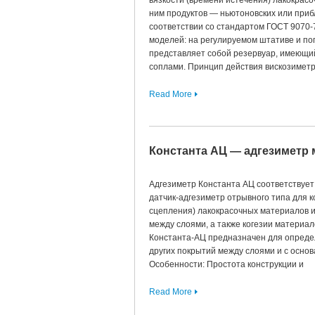
вязкости (времени истечения) лакокрас
ним продуктов — ньютоновских или приб
соответствии со стандартом ГОСТ 9070-
моделей: на регулируемом штативе и по
представляет собой резервуар, имеющи
соплами. Принцип действия вискозимет
Read More
Константа АЦ — адгезиметр
Адгезиметр Константа АЦ соответствует
датчик-адгезиметр отрывного типа для 
сцепления) лакокрасочных материалов и
между слоями, а также когезии материал
Константа-АЦ предназначен для опреде
других покрытий между слоями и с основ
Особенности: Простота конструкции и
Read More