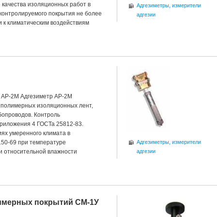
 качества изоляционных работ в
Адгезиметры, измерители
 контролируемого покрытия не более
адгезии
и к климатическим воздействиям
 АР-2М Адгезиметр АР-2М
 полимерных изоляционных лент,
бопроводов. Контроль
Приложения 4 ГОСТа 25812-83.
иях умеренного климата в
150-69 при температуре
Адгезиметры, измерители
 и относительной влажности
адгезии
имерных покрытий СМ-1У