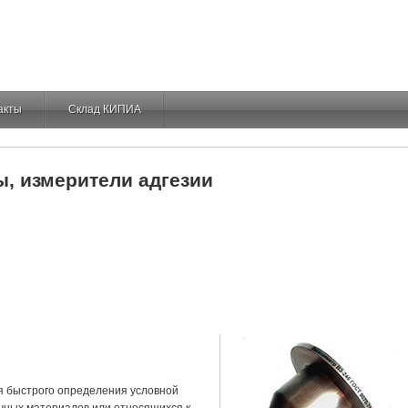
акты
Склад КИПИА
ы, измерители адгезии
я быстрого определения условной