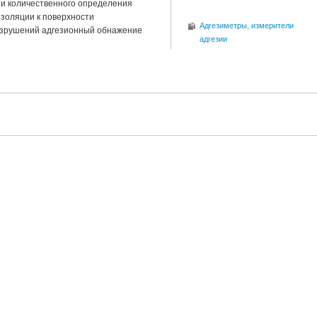
 и количественного определения
золяции к поверхности
Адгезиметры, измерители
азрушений адгезионный обнажение
адгезии