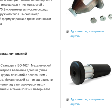
очных материалов или относящихся к
лижающихся к ним жидкостей в
75.Вискозиметр выпускается двух
гружного типа. Вискозиметр
й форму воронки с тремя сменными
ра
Адгезиметры, измерители
адгезии
 механический
 Стандарту ISO 4624. Механический
контроля величины адгезии (силы
 других покрытий с основанием и
ов. Механический датчик-адгезиметр
ления адгезии лакокрасочных и
анием, а также когезии материалов.
Адгезиметры, измерители
адгезии