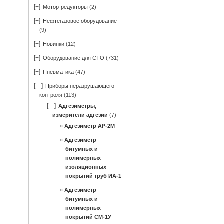
[+]
Мотор-редукторы
(2)
[+]
Нефтегазовое оборудование
(9)
[+]
Новинки
(12)
[+]
Оборудование для СТО
(731)
[+]
Пневматика
(47)
[—]
Приборы неразрушающего
контроля
(113)
[—]
Адгезиметры,
измерители адгезии
(7)
Адгезиметр АР-2М
Адгезиметр
битумных и
полимерных
изоляционных
покрытий труб ИА-1
Адгезиметр
битумных и
полимерных
покрытий СМ-1У