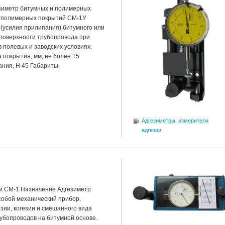
зиметр битумных и полимерных
и полимерных покрытий СМ-1У
(усилия прилипания) битумного или
 поверхности трубопровода при
 полевых и заводских условиях.
 покрытия, мм, не более 15
ния, Н 45 Габариты,
Адгезиметры, измерители
адгезии
и СМ-1 Назначение Адгезиметр
собой механический прибор,
ии, когезии и смешанного вида
убопроводов на битумной основе.