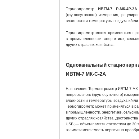
Термогигрометр
ИВТМ-7 Р-МК-4Р-2А
(круглосуточного) измерения, регулир
влажности и температуры воздуха и/или 
Термогигрометр может применяться в р
в промышленности, энергетике, сельск
других отраслях хозяйства.
Одноканальный стационарн
ИВТМ-7 МК-С-2А
Назначение Термогигрометр ИВТМ-7 МК-
непрерывного (круглосуточного) измере
влажности и температуры воздуха и/или 
Термогигрометр может применяться в ра
в промышленности, энергетике, сельском
других отраслях хозяйства. Достоинств
USB; — объем памяти статистики до 30 т
взаимозаменяемость первичных преобр