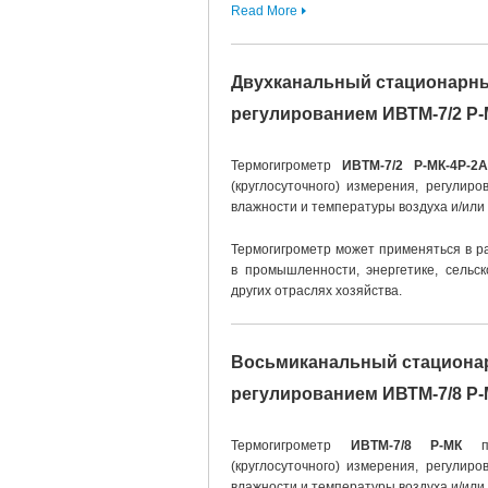
Read More
Двухканальный стационарны
регулированием ИВТМ-7/2 Р-
Термогигрометр
ИВТМ-7/2 Р-МК-4Р-2А
(круглосуточного) измерения, регулир
влажности и температуры воздуха и/или 
Термогигрометр может применяться в р
в промышленности, энергетике, сельск
других отраслях хозяйства.
Восьмиканальный стациона
регулированием ИВТМ-7/8 Р-
Термогигрометр
ИВТМ-7/8 Р-МК
пр
(круглосуточного) измерения, регулир
влажности и температуры воздуха и/или 