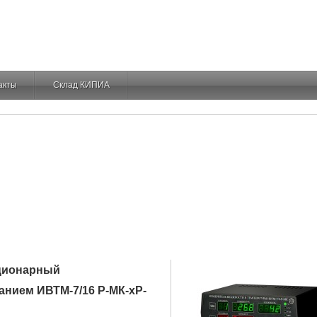
акты
Склад КИПИА
ционарный
анием ИВТМ-7/16 Р-МК-хР-