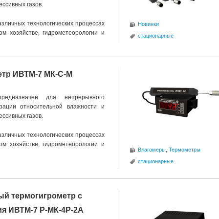
ессивных газов.
азличных технологических процессах
Новинки
ом хозяйстве, гидрометеорологии и
стационарные
тр ИВТМ-7 МК-С-М
едназначен для непрерывного
трации относительной влажности и
ессивных газов.
азличных технологических процессах
ом хозяйстве, гидрометеорологии и
Влагомеры
,
Термометры
стационарные
й термогигрометр с
я ИВТМ-7 Р-МК-4Р-2А