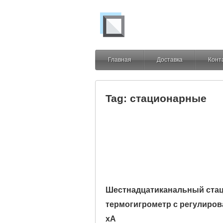
Главная
Доставка
Конт
Tag: стационарные
Шестнадцатиканальный ста
термогигрометр с регулиров
хА