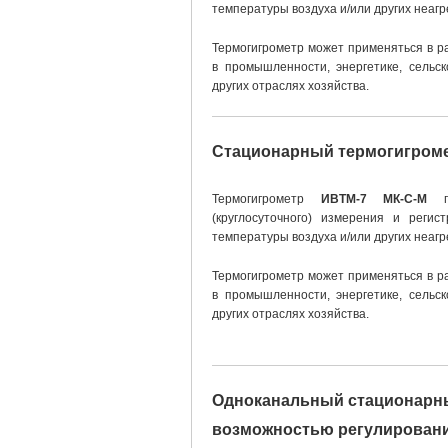
температуры воздуха и/или других неагр
Термогигрометр может применяться в р
в промышленности, энергетике, сельск
других отраслях хозяйства.
Стационарный термогигроме
Термогигрометр
ИВТМ-7 МК-С-М
пр
(круглосуточного) измерения и регис
температуры воздуха и/или других неагр
Термогигрометр может применяться в р
в промышленности, энергетике, сельск
других отраслях хозяйства.
Одноканальный стационарны
возможностью регулировани