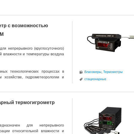
етр с возможностью
-М
ля непрерывного (круглосуточного)
й влажности и температуры воздуха
ных технологических процессах в
Влагомеры
,
Термометры
м хозяйстве, гидрометеорологии и
стационарные
арный термогигрометр
назначен для непрерывного
трации относительной влажности и