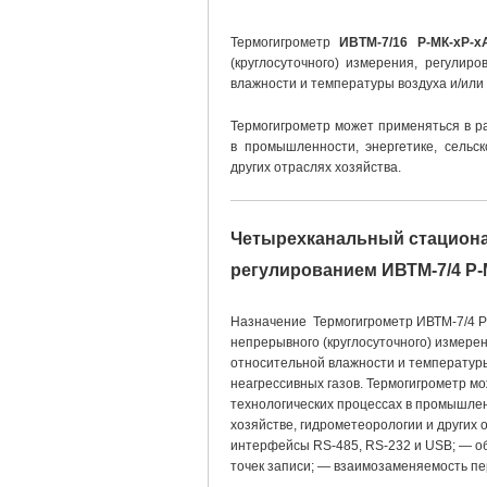
Термогигрометр
ИВТМ-7/16 Р-МК-хР-х
(круглосуточного) измерения, регулир
влажности и температуры воздуха и/или 
Термогигрометр может применяться в р
в промышленности, энергетике, сельск
других отраслях хозяйства.
Четырехканальный стациона
регулированием ИВТМ-7/4 Р-
Назначение Термогигрометр ИВТМ-7/4 Р
непрерывного (круглосуточного) измерен
относительной влажности и температуры
неагрессивных газов. Термогигрометр м
технологических процессах в промышлен
хозяйстве, гидрометеорологии и других 
интерфейсы RS-485, RS-232 и USB; — об
точек записи; — взаимозаменяемость п