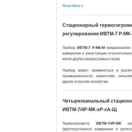
Read More
Стационарный термогигром
регулирования ИВТМ-7 Р-МК
Прибор
ИВТМ-7 Р-МК-М
предназначен д
измерения и регистрации относительно
и/или других неагрессивных газов.
Прибор может применяться в различ
промышленности, энергетике, сельско
других отраслях хозяйства.
Четырехканальный стацион
ИВТМ-7/4Р-МК-хР-хА-Щ
Термогигрометр
ИВТМ-7/4Р-МК
пред
(круглосуточного) измерения и регис