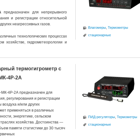
А
предназначен для непрерывного
ования и регистрации относительной
других неагрессивных газов.
Влагомеры
,
Термометры
стационарные
азличных технологических процессах
ом хозяйстве, гидрометеорологии и
рный термогигрометр с
МК-4Р-2А
-МК-4Р-2А предназначен для
ия, регулирования и регистрации
 воздуха и/или других
ожет применяться в различных
ности, энергетике, сельском
ПИД-регуляторы
,
Термометры
отраслях хозяйства. Достоинства —
стационарные
ъем памяти статистики до 30 тысяч
ервичных