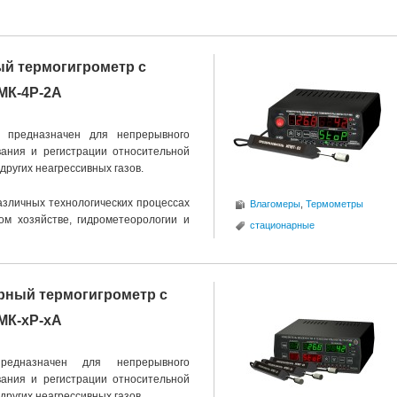
й термогигрометр с
МК-4Р-2А
предназначен для непрерывного
ования и регистрации относительной
других неагрессивных газов.
азличных технологических процессах
Влагомеры
,
Термометры
ом хозяйстве, гидрометеорологии и
стационарные
рный термогигрометр с
МК-хР-хА
едназначен для непрерывного
ования и регистрации относительной
других неагрессивных газов.