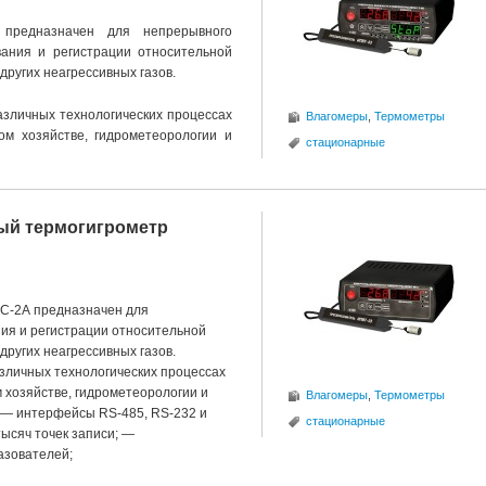
предназначен для непрерывного
ования и регистрации относительной
других неагрессивных газов.
азличных технологических процессах
Влагомеры
,
Термометры
ом хозяйстве, гидрометеорологии и
стационарные
ый термогигрометр
С-2А предназначен для
ния и регистрации относительной
других неагрессивных газов.
зличных технологических процессах
 хозяйстве, гидрометеорологии и
Влагомеры
,
Термометры
а — интерфейсы RS-485, RS-232 и
стационарные
ысяч точек записи; —
азователей;